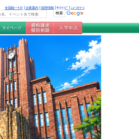
全国統一ﾃｽﾄ
企業案内
採用情報
ｻｲﾄﾏｯﾌﾟ
ﾆｭｰｽﾘﾘｰｽ